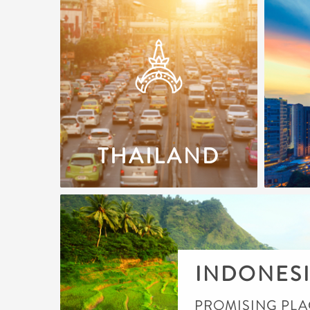
THAILAND
INDONES
PROMISING PLA